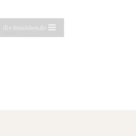
die-lunchbox.de
SO ISST MAN HEUTE
PREISÜBERSICHT
MUSTERWARE