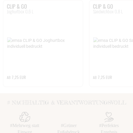
CLIP & GO
CLIP & GO
Joghurtbox 0,6 L
Sandwichbox 0,8 L
7,25 EUR
7,25 EUR
AB
AB
# NACHHALTIG & VERANTWORTUNGSVOLL
#Mehrweg statt
#Grüner
#Perfektes
Einweg
Fußabdruck
Ergebnis