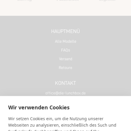
HAUPTMENÜ
Alle Modelle
FAQs
Versand
Retoure
KONTAKT
office@die-lunchbox.de
+49 (0) 3075668788
Wir verwenden Cookies
LERNEN SIE UNS KENNEN :)
Wir setzen Cookies ein, um die Nutzung unserer
Webseiten zu analysieren, einschließlich des Such und
Über uns