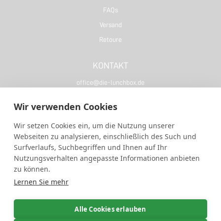
FAQs
Versand
Retoure
KONTAKT
office@die-lunchbox.de
+49 (0) 3075668788
Wir verwenden Cookies
LERNEN SIE UNS KENNEN :)
Wir setzen Cookies ein, um die Nutzung unserer
Webseiten zu analysieren, einschließlich des Such und
Über uns
Surfverlaufs, Suchbegriffen und Ihnen auf Ihr
Impressum
Nutzungsverhalten angepasste Informationen anbieten
zu können.
Wiederruf
Lernen Sie mehr
Datenschutz
Allgemeine Geschäftsbedingungen
Alle Cookies erlauben