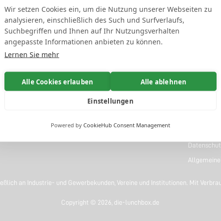
Wir setzen Cookies ein, um die Nutzung unserer Webseiten zu
analysieren, einschließlich des Such und Surfverlaufs,
Suchbegriffen und Ihnen auf Ihr Nutzungsverhalten
angepasste Informationen anbieten zu können.
Lernen Sie mehr
KONTAKT
Alle Cookies erlauben
Alle ablehnen
LERNEN SI
Einstellungen
office@die-lunchbox.de
Über uns
+49 (0) 3075668788
Impressum
Powered by
CookieHub Consent Management
Wiederruf
Datenschut
Allgemeine
eßlich an Industrie- und Gewerbekunden, Vereine und Institutionen. Mit Verbra
Copyright © 2026, die-lunchbox.de