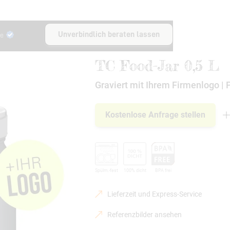
Unverbindlich beraten lassen
le
TC Food-Jar 0,5 L
Graviert mit Ihrem Firmenlogo | 
Kostenlose Anfrage stellen
Spülm.-fest
100% dicht
BPA frei
Lieferzeit und Express-Service
Referenzbilder ansehen