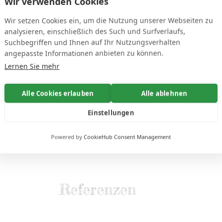
Wir verwenden Cookies
professionelle
ESIGN
VORSCHLÄGE
Wir setzen Cookies ein, um die Nutzung unserer Webseiten zu
erhalten
analysieren, einschließlich des Such und Surfverlaufs,
Suchbegriffen und Ihnen auf Ihr Nutzungsverhalten
angepasste Informationen anbieten zu können.
Lernen Sie mehr
Alle Cookies erlauben
Alle ablehnen
Einstellungen
Vorschläge erhalten
2
3
Wir visualisieren Ihr Projekt
Powered by
CookieHub Consent Management
Referenzen