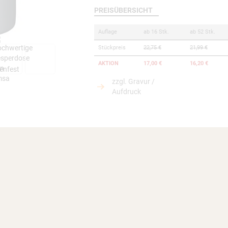
PREISÜBERSICHT
Auflage
ab 16 Stk.
ab 52 Stk.
Stückpreis
22,75 €
21,99 €
AKTION
17,00 €
16,20 €
zzgl. Gravur /
Aufdruck