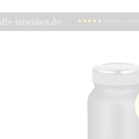
die-lunchbox.de
★★★★★
verifiziert von Goog