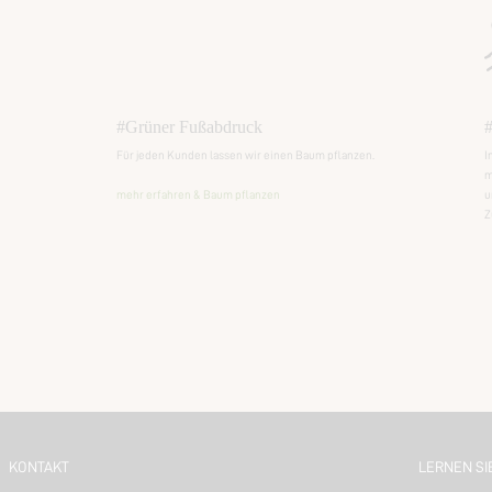
#Grüner Fußabdruck
#
Für jeden Kunden lassen wir einen Baum pflanzen.
I
m
mehr erfahren & Baum pflanzen
u
Z
KONTAKT
LERNEN SI