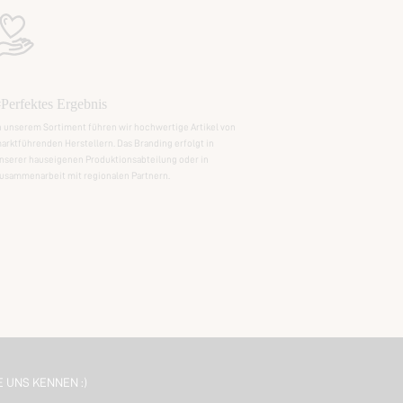
Perfektes Ergebnis
n unserem Sortiment führen wir hochwertige Artikel von
arktführenden Herstellern. Das Branding erfolgt in
nserer hauseigenen Produktionsabteilung oder in
usammenarbeit mit regionalen Partnern.
E UNS KENNEN :)