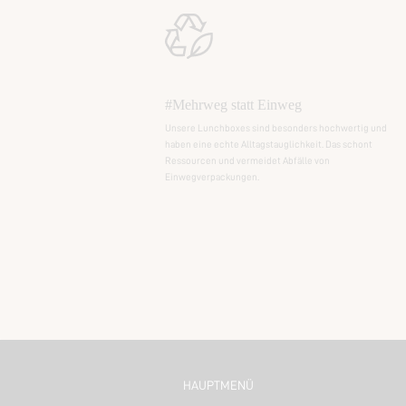
#Mehrweg statt Einweg
Unsere Lunchboxes sind besonders hochwertig und
haben eine echte Alltagstauglichkeit. Das schont
Ressourcen und vermeidet Abfälle von
Einwegverpackungen.
HAUPTMENÜ