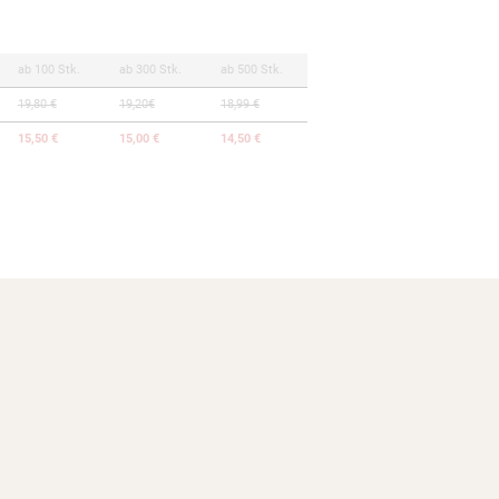
ab 100 Stk.
ab 300 Stk.
ab 500 Stk.
19,80 €
19,20€
18,99 €
15,50 €
15,00 €
14,50 €