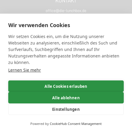
KONTAKT
office@die-lunchbox.de
+49 (0) 3075668788
Wir verwenden Cookies
LERNEN SIE UNS KENNEN :)
Wir setzen Cookies ein, um die Nutzung unserer
Webseiten zu analysieren, einschließlich des Such und
Über uns
Surfverlaufs, Suchbegriffen und Ihnen auf Ihr
Impressum
Nutzungsverhalten angepasste Informationen anbieten
zu können.
Wiederruf
Lernen Sie mehr
Datenschutz
Allgemeine Geschäftsbedingungen
Alle Cookies erlauben
Unser Angebot richtet sich ausschließlich an Industrie- und
Alle ablehnen
Gewerbekunden, Vereine und Institutionen. Mit Verbrauchern erfolgt
kein Vertragsschluss.
Einstellungen
Persönliche Beratung
Copyright © 2026, die-lunchbox.de
Powered by
CookieHub Consent Management