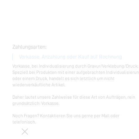
die-lunchbox.de
Versandkosten:
Zahlungsarten:
faire Versandkostenregelung
Vorkasse, Anzahlung oder Kauf auf Rechnung
Die entstehenden Versandkosten werden 1:1 an Sie weitergegebe
Vorkasse, bei Individualisierung durch Gravur/Verklebung/Druck:
Wir liefern nach Deutschland, in die EU und in die Schweiz. ​
Speziell bei Produkten mit einer aufgebrachten Individualisieru
Lieferzeiten für bedruckte/gravierte Artikel:
oder einem Druck, handelt es sich letztlich um nicht
wiederverkäufliche Artikel.
Die Standardlieferzeit beträgt ca. 3 Wochen nach finaler Auftrags
Ihr Internetbrowser ist veraltet.
bzw. Produktionsfreigabe. Die grundsätzliche Voraussetzung für
Daher lautet unsere Zahlweise für diese Art von Aufträgen, rein
die Einhaltung von Terminwünschen ist natürlich immer die
grundsätzlich: Vorkasse.
ausreichende Verfügbarkeit der Produkte bei unseren Hersteller
Entschuldigung, aber es scheint so, als wenn Ihr Browser diese
Produktlieferanten.
Noch Fragen? Kontaktieren Sie uns gerne per Mail oder
Webseite nicht unterstützt.
telefonisch.
Bitte nutzen Sie einen der nachfolgenden modernen Browser:
Noch Fragen? Kontaktieren Sie uns gerne per Mail oder
telefonisch.