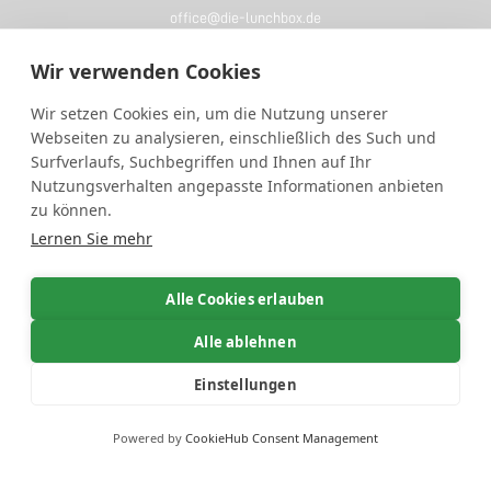
office@die-lunchbox.de
+49 (0) 3075668788
Wir verwenden Cookies
LERNEN SIE UNS KENNEN :)
Wir setzen Cookies ein, um die Nutzung unserer
Webseiten zu analysieren, einschließlich des Such und
Über uns
Surfverlaufs, Suchbegriffen und Ihnen auf Ihr
Impressum
Nutzungsverhalten angepasste Informationen anbieten
zu können.
Wiederruf
Lernen Sie mehr
Datenschutz
Allgemeine Geschäftsbedingungen
Alle Cookies erlauben
Unser Angebot richtet sich ausschließlich an Industrie- und
Alle ablehnen
Gewerbekunden, Vereine und Institutionen. Mit Verbrauchern erfolgt
kein Vertragsschluss.
Einstellungen
Persönliche Beratung
Copyright © 2026, die-lunchbox.de
Powered by
CookieHub Consent Management